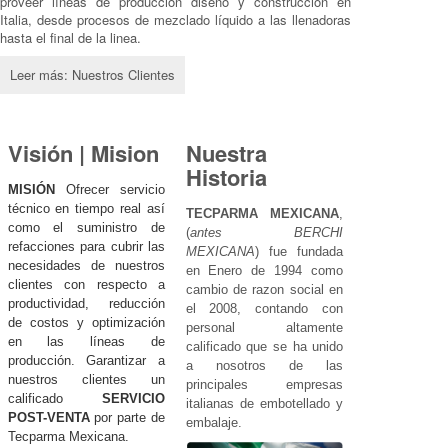
proveer líneas de producción diseño y construcción en
Italia, desde procesos de mezclado líquido a las llenadoras
hasta el final de la linea.
Leer más: Nuestros Clientes
Visión | Mision
Nuestra
Historia
MISIÓN
Ofrecer servicio
técnico en tiempo real así
TECPARMA MEXICANA
,
como el suministro de
(
antes BERCHI
refacciones para cubrir las
MEXICANA
) fue fundada
necesidades de nuestros
en Enero de 1994 como
clientes con respecto a
cambio de razon social en
productividad, reducción
el 2008, contando con
de costos y optimización
personal altamente
en las líneas de
calificado que se ha unido
producción. Garantizar a
a nosotros de las
nuestros clientes un
principales empresas
calificado
SERVICIO
italianas de embotellado y
POST-VENTA
por parte de
embalaje.
Tecparma Mexicana.