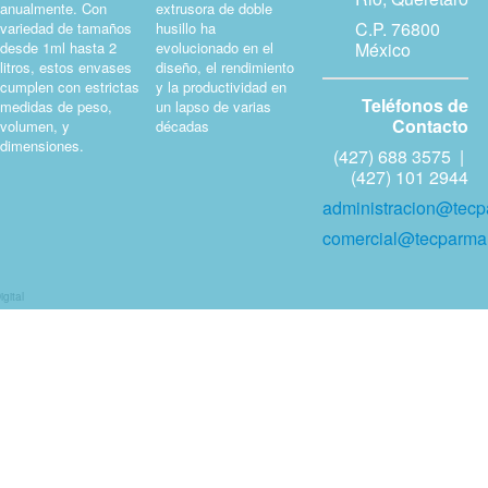
anualmente. Con
extrusora de doble
C.P. 76800
variedad de tamaños
husillo ha
desde 1ml hasta 2
evolucionado en el
México
litros, estos envases
diseño, el rendimiento
cumplen con estrictas
y la productividad en
Teléfonos de
medidas de peso,
un lapso de varias
Contacto
volumen, y
décadas
dimensiones.
(427) 688 3575 |
(427) 101 2944
administracion@tec
comercial@tecparm
gital