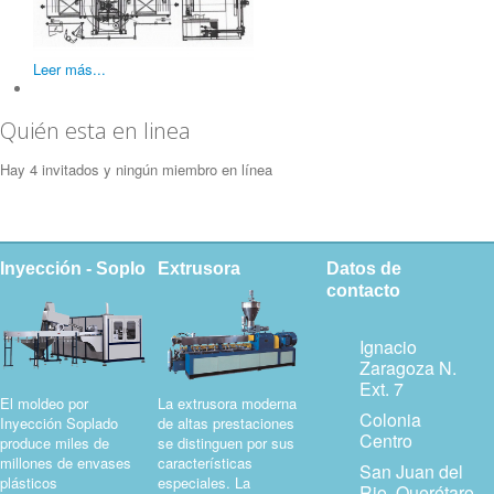
Leer más...
Quién esta en linea
Hay 4 invitados y ningún miembro en línea
Inyección - Soplo
Extrusora
Datos de
contacto
Ignacio
Zaragoza N.
Ext. 7
El moldeo por
La extrusora moderna
Colonia
Inyección Soplado
de altas prestaciones
Centro
produce miles de
se distinguen por sus
millones de envases
características
San Juan del
plásticos
especiales. La
Rio, Querétaro